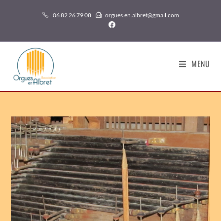
06 82 26 79 08
orgues.en.albret@gmail.com
MENU