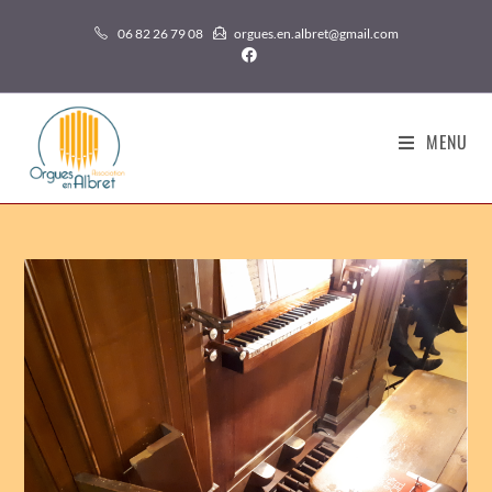
06 82 26 79 08
orgues.en.albret@gmail.com
MENU