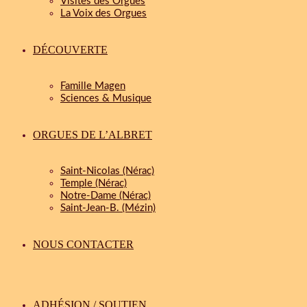
Visites des Orgues
La Voix des Orgues
DÉCOUVERTE
Famille Magen
Sciences & Musique
ORGUES DE L’ALBRET
Saint-Nicolas (Nérac)
Temple (Nérac)
Notre-Dame (Nérac)
Saint-Jean-B. (Mézin)
NOUS CONTACTER
ADHÉSION / SOUTIEN