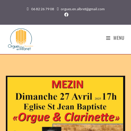
06 82 26 79 08
orgues.en.albret@gmail.com
MENU