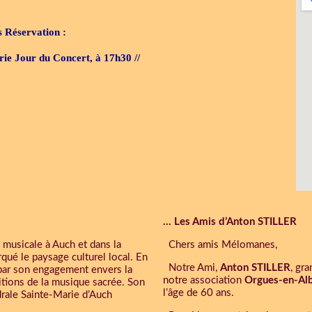
s Réservation :
erie Jour du Concert, à 17h30 //
… Les Amis d’Anton STILLER
 musicale à Auch et dans la
Chers amis Mélomanes,
qué le paysage culturel local. En
Notre Ami,
Anton STILLER
, gr
é par son engagement envers la
notre association
Orgues-en-Al
ditions de la musique sacrée. Son
l’âge de 60 ans.
drale Sainte-Marie d’Auch