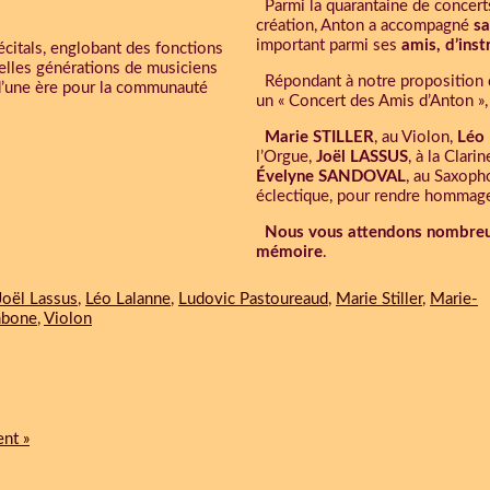
Parmi la quarantaine de concert
création, Anton a accompagné
sa
important parmi ses
amis, d’inst
citals, englobant des fonctions
velles générations de musiciens
Répondant à notre proposition 
 d’une ère pour la communauté
un « Concert des Amis d’Anton »
Marie STILLER
, au Violon,
Léo
l’Orgue,
Joël LASSUS
, à la Clari
Évelyne SANDOVAL
, au Saxoph
éclectique, pour rendre hommage
Nous vous attendons nombreu
mémoire
.
Joël Lassus
,
Léo Lalanne
,
Ludovic Pastoureaud
,
Marie Stiller
,
Marie-
mbone
,
Violon