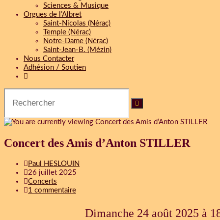
Sciences & Musique
Orgues de l’Albret
Saint-Nicolas (Nérac)
Temple (Nérac)
Notre-Dame (Nérac)
Saint-Jean-B. (Mézin)
Nous Contacter
Adhésion / Soutien
Concert des Amis d’Anton STILLER
Paul HESLOUIN
26 juillet 2025
Concerts
1 commentaire
Dimanche 24 août 2025 à 18