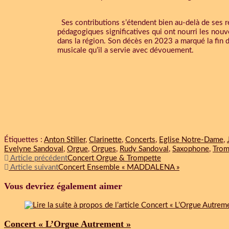
Ses contributions s’étendent bien au-delà de ses ré
pédagogiques significatives qui ont nourri les nou
dans la région. Son décès en 2023 a marqué la fin
musicale qu’il a servie avec dévouement.
Étiquettes :
Anton Stiller
,
Clarinette
,
Concerts
,
Eglise Notre-Dame
,
Evelyne Sandoval
,
Orgue
,
Orgues
,
Rudy Sandoval
,
Saxophone
,
Tro
Article précédent
Concert Orgue & Trompette
Article suivant
Concert Ensemble « MADDALENA »
Vous devriez également aimer
Concert « L’Orgue Autrement »