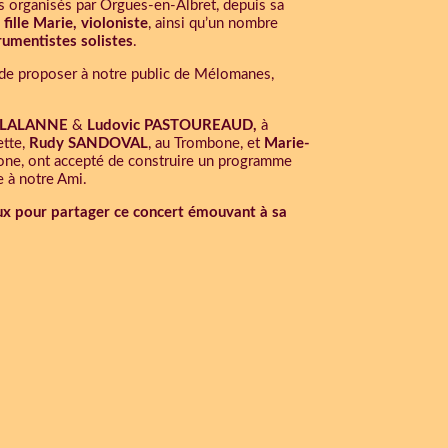
s organisés par Orgues-en-Albret, depuis sa
 fille Marie, violoniste
, ainsi qu’un nombre
rumentistes solistes
.
de proposer à notre public de Mélomanes,
,
 LALANNE
&
Ludovic PASTOUREAUD,
à
nette,
Rudy SANDOVAL
, au Trombone, et
Marie-
one, ont accepté de construire un programme
 à notre Ami.
x pour partager ce concert émouvant à sa