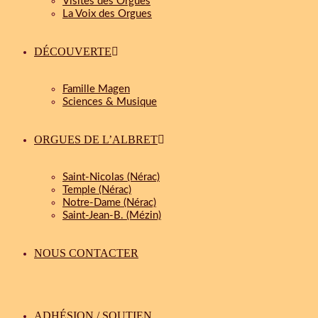
Visites des Orgues
La Voix des Orgues
DÉCOUVERTE
Famille Magen
Sciences & Musique
ORGUES DE L’ALBRET
Saint-Nicolas (Nérac)
Temple (Nérac)
Notre-Dame (Nérac)
Saint-Jean-B. (Mézin)
NOUS CONTACTER
ADHÉSION / SOUTIEN