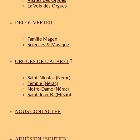
Visites des Orgues
La Voix des Orgues
DÉCOUVERTE
Famille Magen
Sciences & Musique
ORGUES DE L’ALBRET
Saint-Nicolas (Nérac)
Temple (Nérac)
Notre-Dame (Nérac)
Saint-Jean-B. (Mézin)
NOUS CONTACTER
ADHÉSION / SOUTIEN