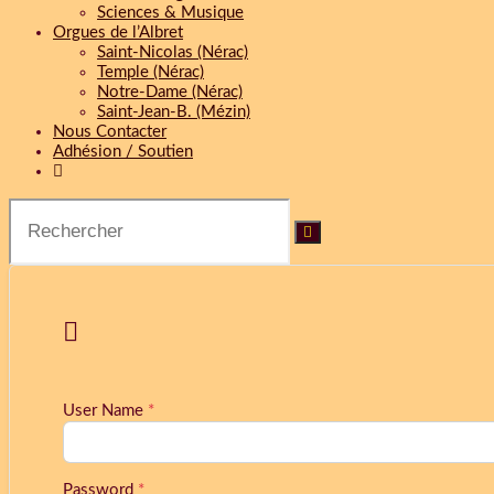
Sciences & Musique
Orgues de l’Albret
Saint-Nicolas (Nérac)
Temple (Nérac)
Notre-Dame (Nérac)
Saint-Jean-B. (Mézin)
Nous Contacter
Adhésion / Soutien

User Name
*
Password
*