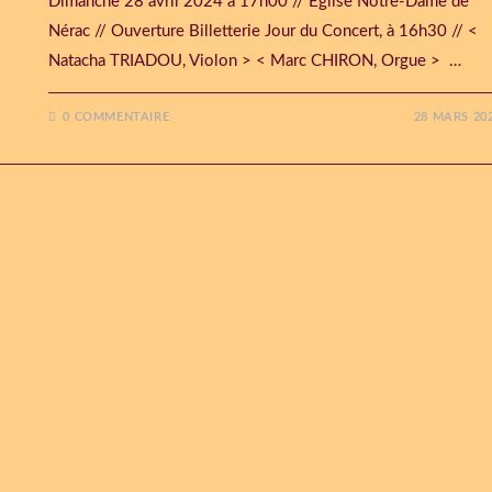
Dimanche 28 avril 2024 à 17h00 // Église Notre-Dame de
Nérac // Ouverture Billetterie Jour du Concert, à 16h30 // <
Natacha TRIADOU, Violon > < Marc CHIRON, Orgue > …
0 COMMENTAIRE
28 MARS 20