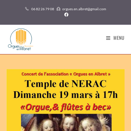
06 82 26 79 08
orgues.en.albret@gmail.com
MENU