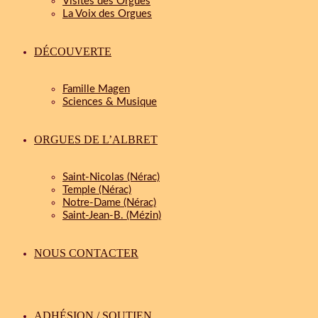
Visites des Orgues
La Voix des Orgues
DÉCOUVERTE
Famille Magen
Sciences & Musique
ORGUES DE L’ALBRET
Saint-Nicolas (Nérac)
Temple (Nérac)
Notre-Dame (Nérac)
Saint-Jean-B. (Mézin)
NOUS CONTACTER
ADHÉSION / SOUTIEN