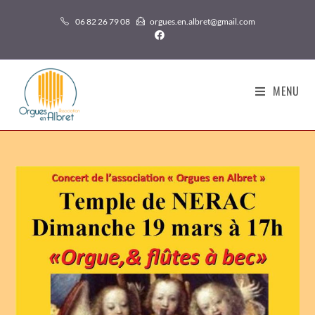
06 82 26 79 08
orgues.en.albret@gmail.com
MENU